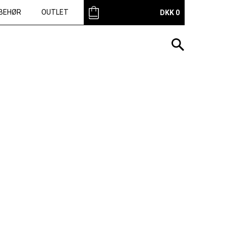
LBEHØR
OUTLET
DKK 0